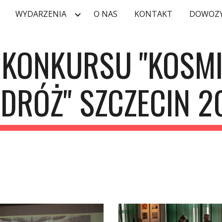
WYDARZENIA
O NAS
KONTAKT
DOWOZY
ip to main content
Skip to navigat
 KONKURSU "KOSMI
DRÓŻ" SZCZECIN 2