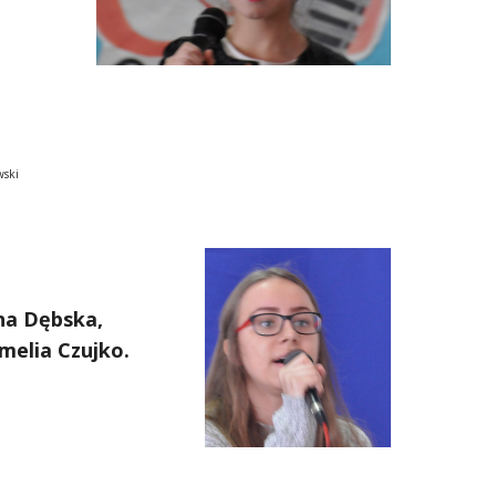
Klimaszewski
na Dębska, 
melia Czujko.