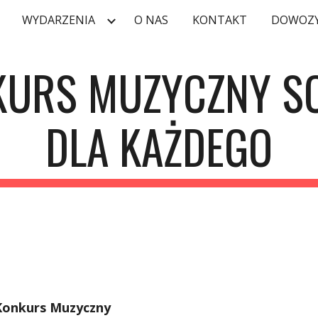
WYDARZENIA
O NAS
KONTAKT
DOWOZY
ip to main content
Skip to navigat
URS MUZYCZNY SC
DLA KAŻDEGO
onkurs Muzyczny 