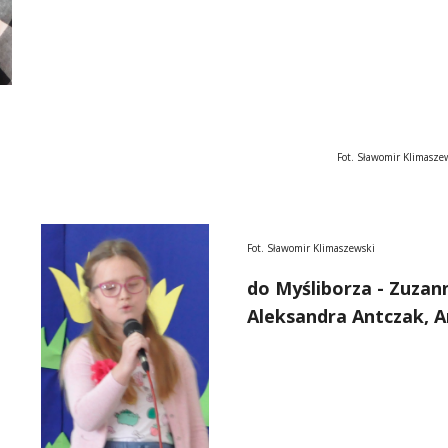
                                                               Fot. Sławomir 
Fot. Sławomir Klimaszewski
do Myśliborza - Zuzan
Aleksandra Antczak, A