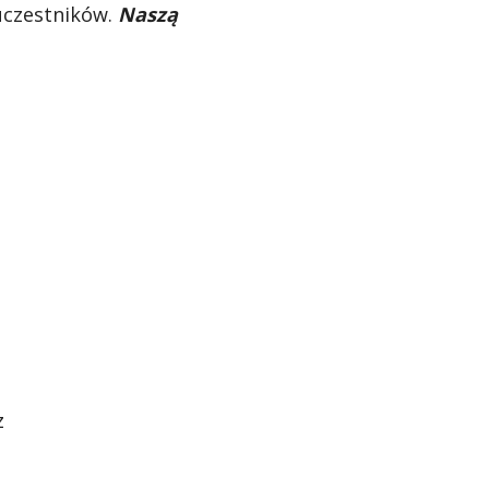
uczestników. 
Naszą 
z