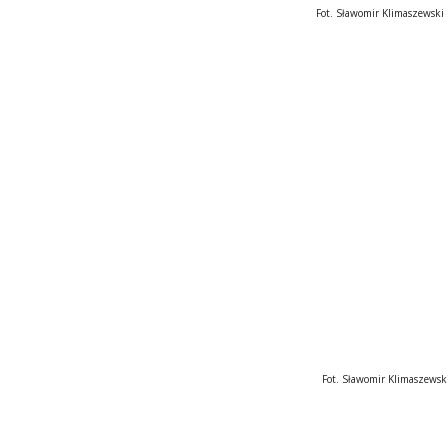
                                                        Fot. Sławomir Klimaszewski
                                                          Fot. Sławomir Klimaszews