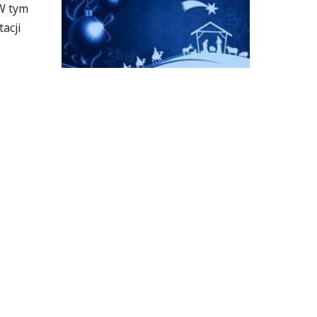
W tym 
acji 