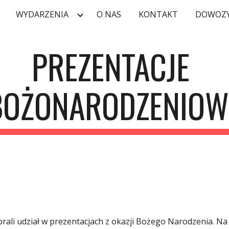
WYDARZENIA
O NAS
KONTAKT
DOWOZY
ip to main content
Skip to navigat
PREZENTACJE 
BOŻONARODZENIOW
ali udział w prezentacjach z okazji Bożego Narodzenia. Na 