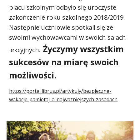
placu szkolnym odbyło się uroczyste 
zakończenie roku szkolnego 2018/2019.
Następnie uczniowie spotkali się ze 
swoimi wychowawcami w swoich salach 
 Życzymy wszystkim 
lekcyjnych.
sukcesów na miarę swoich 
możliwości.
https://portal.librus.pl/artykuly/bezpieczne-
wakacje-pamietaj-o-najwazniejszych-zasadach