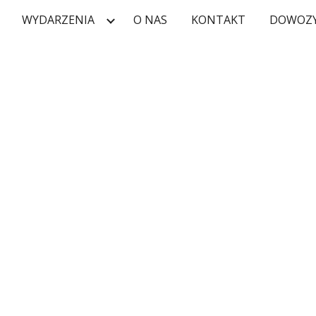
WYDARZENIA
O NAS
KONTAKT
DOWOZY
ip to main content
Skip to navigat